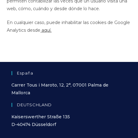
permiten contabilizar las veces que un usuario visita una
web, cómo, cuándo y desde dónde lo hace.
En cualquier caso, puede inhabilitar las cookies de Google
Analytics desde
aquí.
España
Carrer Tous i Maroto, 12, 2°, 07001 Palma de
Mallorca
DEUTSCHLAND
Kaiserswerther Straße 135
D-40474 Düsseldorf