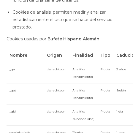
función de una serie de criterios.
Cookies de análisis;
permiten medir y analizar
estadísticamente el uso que se hace del servicio
prestado.
Cookies usadas por
Bufete Hispano Alemán
:
Nombre
Origen
Finalidad
Tipo
Caduci
_ga
dsarecht.com
Analítica
Propia
2 años
(rendimiento)
_gat
dsarecht.com
Analítica
Propia
Sesión
(rendimiento)
_gid
dsarecht.com
Analítica
Propia
1 día
(funcionalidad)
cookielawinfo-
dsarecht.com
Técnica
Propia
1 mes